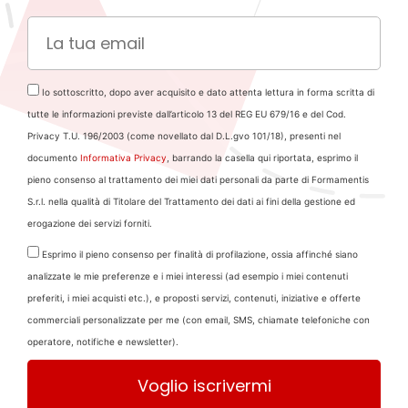
Io sottoscritto, dopo aver acquisito e dato attenta lettura in forma scritta di
tutte le informazioni previste dall’articolo 13 del REG EU 679/16 e del Cod.
Privacy T.U. 196/2003 (come novellato dal D.L.gvo 101/18), presenti nel
documento
Informativa Privacy
, barrando la casella qui riportata, esprimo il
pieno consenso al trattamento dei miei dati personali da parte di Formamentis
S.r.l. nella qualità di Titolare del Trattamento dei dati ai fini della gestione ed
erogazione dei servizi forniti.
Esprimo il pieno consenso per finalità di profilazione, ossia affinché siano
analizzate le mie preferenze e i miei interessi (ad esempio i miei contenuti
preferiti, i miei acquisti etc.), e proposti servizi, contenuti, iniziative e offerte
commerciali personalizzate per me (con email, SMS, chiamate telefoniche con
operatore, notifiche e newsletter).