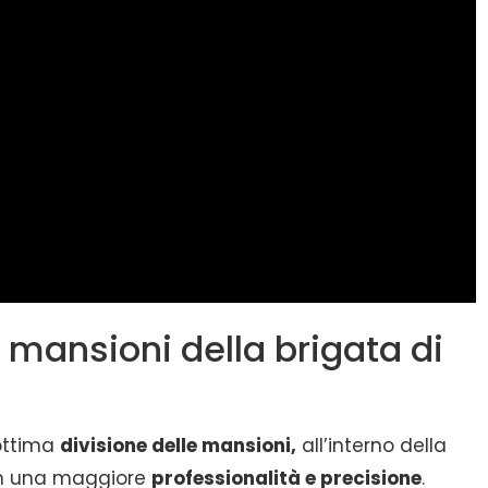
mansioni della brigata di
ottima
divisione delle mansioni,
all’interno della
con una maggiore
professionalità e precisione
.