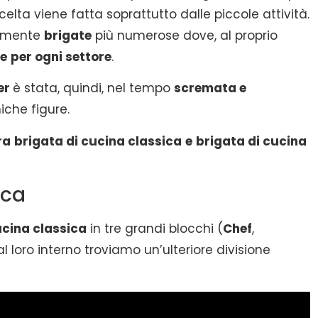
scelta viene fatta soprattutto dalle piccole attività.
ramente
brigate
più numerose dove, al proprio
te
per ogni settore
.
er
è stata, quindi, nel tempo
scremata e
iche figure.
ra
brigata di cucina classica
e
brigata di cucina
ica
ucina classica
in tre grandi blocchi (
Chef
,
l loro interno troviamo un’ulteriore divisione