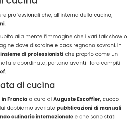
i cucina
ure professionali che, all’interno della cucina,
ni
.
subito alla mente l’immagine che i vari talk show o
agine dove disordine e caos regnano sovrani. In
n
insieme di professionisti
che proprio come un
nata e coordinata, portano avanti i loro compiti
ef
.
gata di cucina
 in Francia
a cura di
Auguste Escoffìer,
cuoco
 lui dobbiamo svariate
pubblicazioni di manuali
ondo culinario internazionale
e che sono stati