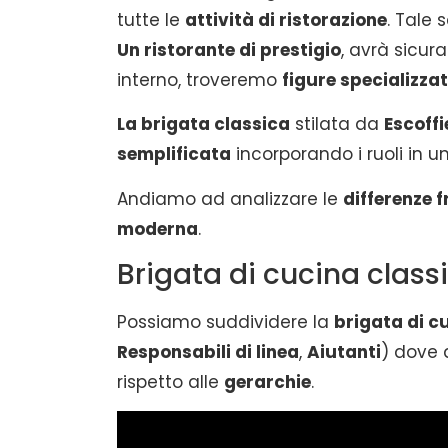
tutte le
attività di ristorazione
. Tale 
Un ristorante di prestigio
, avrà sicu
interno, troveremo
figure specializza
La brigata classica
stilata da
Escoffi
semplificata
incorporando i ruoli in un
Andiamo ad analizzare le
differenze f
moderna
.
Brigata di cucina class
Possiamo suddividere la
brigata di c
Responsabili di linea
,
Aiutanti
) dove a
rispetto alle
gerarchie
.