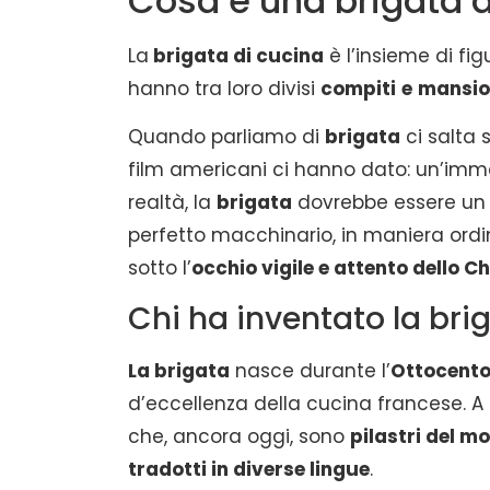
Cosa è una brigata d
La
brigata di cucina
è l’insieme di fig
hanno tra loro divisi
compiti
e
mansio
Quando parliamo di
brigata
ci salta 
film americani ci hanno dato: un’imm
realtà, la
brigata
dovrebbe essere u
perfetto macchinario, in maniera ordi
sotto l’
occhio vigile e attento dello Ch
Chi ha inventato la bri
La brigata
nasce durante l’
Ottocento
d’eccellenza della cucina francese. A
che, ancora oggi, sono
pilastri del m
tradotti in diverse lingue
.