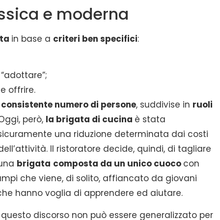
assica e moderna
ata
in base a
criteri ben specifici
:
“adottare”;
 offrire.
consistente numero di persone
, suddivise in
ruoli
Oggi, però,
la brigata di cucina
è stata
 sicuramente una riduzione determinata dai costi
l’attività. Il ristoratore decide, quindi, di tagliare
 una
brigata
composta da un unico cuoco
con
ampi che viene, di solito, affiancato da giovani
 che hanno voglia di apprendere ed aiutare.
questo discorso non può essere generalizzato per