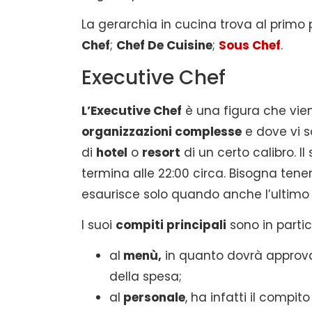
La gerarchia in cucina trova al primo 
Chef
;
Chef De Cuisine
;
Sous Chef
.
Executive Chef
L’Executive Chef
è una figura che vien
organizzazioni complesse
e dove vi 
di
hotel
o
resort
di un certo calibro. Il
termina alle 22:00 circa. Bisogna tener
esaurisce solo quando anche l’ultim
I suoi
compiti principali
sono in partic
al
menù,
in quanto dovrà approvar
della spesa;
al
personale
, ha infatti il compit