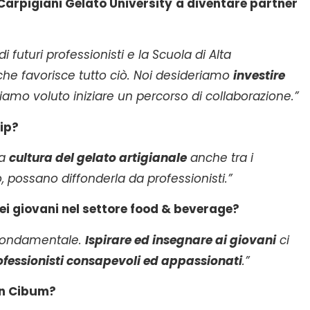
Carpigiani Gelato University
a diventare partner
futuri professionisti e la Scuola di Alta
he favorisce tutto ciò. Noi desideriamo
investire
amo voluto iniziare un percorso di collaborazione.”
ip?
la
cultura del gelato artigianale
anche tra i
ro, possano diffonderla da professionisti.”
i giovani nel settore food & beverage?
è fondamentale.
Ispirare ed insegnare ai giovani
ci
ofessionisti consapevoli ed appassionati
.”
 In Cibum?