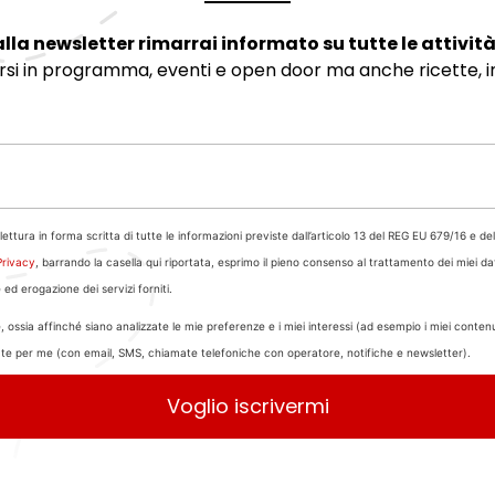
alla newsletter rimarrai informato su tutte le attività
si in programma, eventi e open door ma anche ricette, int
lettura in forma scritta di tutte le informazioni previste dall’articolo 13 del REG EU 679/16 e 
Privacy
, barrando la casella qui riportata, esprimo il pieno consenso al trattamento dei miei dat
e ed erogazione dei servizi forniti.
 ossia affinché siano analizzate le mie preferenze e i miei interessi (ad esempio i miei contenuti 
zate per me (con email, SMS, chiamate telefoniche con operatore, notifiche e newsletter).